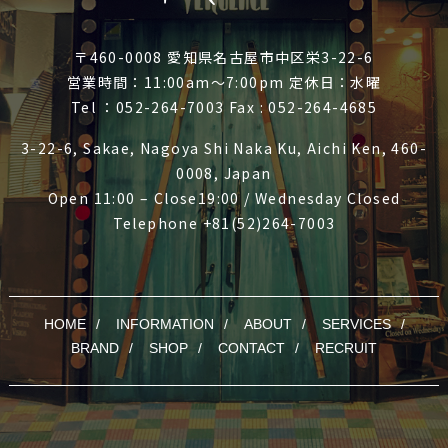
〒460-0008 愛知県名古屋市中区栄3-22-6
営業時間：11:00am～7:00pm 定休日：水曜
Tel ：052-264-7003 Fax : 052-264-4685
3-22-6, Sakae, Nagoya Shi Naka Ku, Aichi Ken, 460-
0008, Japan
Open 11:00 – Close19:00 / Wednesday Closed
Telephone +81(52)264-7003
HOME
INFORMATION
ABOUT
SERVICES
BRAND
SHOP
CONTACT
RECRUIT