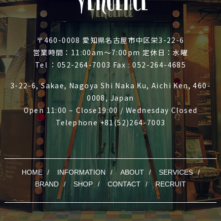
〒460-0008 愛知県名古屋市中区栄3-22-6
営業時間：11:00am～7:00pm 定休日：水曜
Tel ：052-264-7003 Fax : 052-264-4685
3-22-6, Sakae, Nagoya Shi Naka Ku, Aichi Ken, 460-
0008, Japan
Open 11:00 – Close19:00 / Wednesday Closed
Telephone +81(52)264-7003
HOME
INFORMATION
ABOUT
SERVICES
BRAND
SHOP
CONTACT
RECRUIT